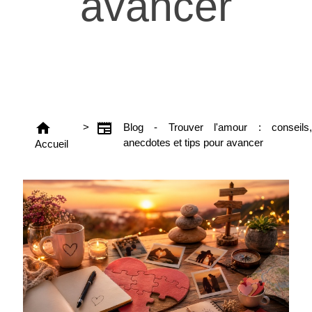
avancer
home
newspaper
>
Blog - Trouver l'amour : conseils,
anecdotes et tips pour avancer
Accueil