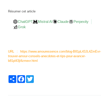
Résumer cet article
ChatGPT
Mistral AI
Claude
Perpexity
Grok
URL : https://www.amouressence.com/blog-B81pL43JL4ZmEvr-
trouver-amour-conseils-anecdotes-et-tips-pour-avancer-
b81pl43jl4zmevr.html
Partager
Facebook
Twitter