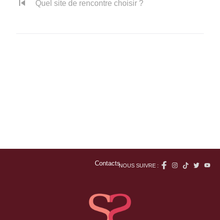
skip_previous
Quel site de rencontre choisir ?
Contacts
NOUS SUIVRE :