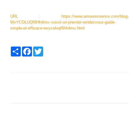
URL : https://www.amouressence.com/blog-
WvYCOLUQf6Hh4mu--russir-un-premier-rendezvous-guide-
simple-et-efficace-wvycoluqf6hh4mu.html
Partager
Facebook
Twitter