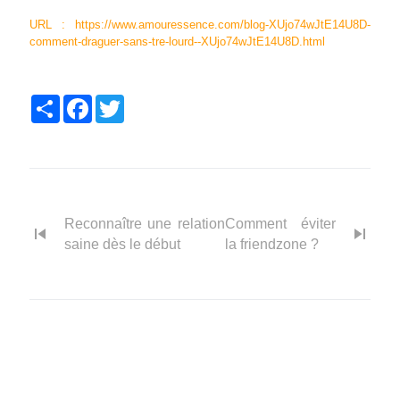
URL : https://www.amouressence.com/blog-XUjo74wJtE14U8D-
comment-draguer-sans-tre-lourd--XUjo74wJtE14U8D.html
Partager
Facebook
Twitter
Reconnaître une relation
Comment éviter
skip_previous
skip_next
saine dès le début
la friendzone ?