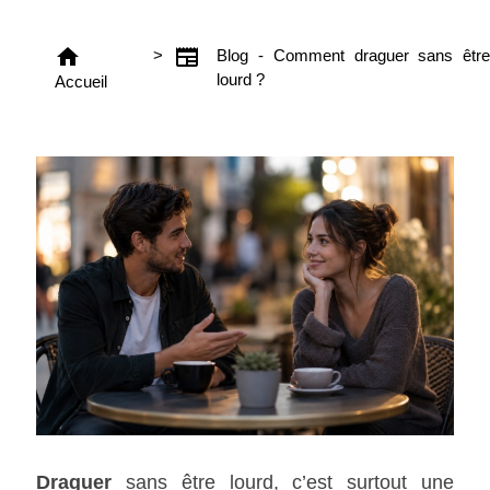
home
newspaper
>
Blog - Comment draguer sans être
lourd ?
Accueil
Draguer
sans être lourd, c’est surtout une