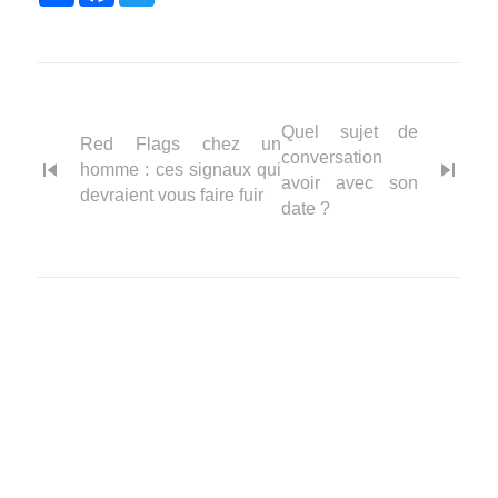
Quel sujet de
Red Flags chez un
conversation
skip_previous
skip_next
homme : ces signaux qui
avoir avec son
devraient vous faire fuir
date ?