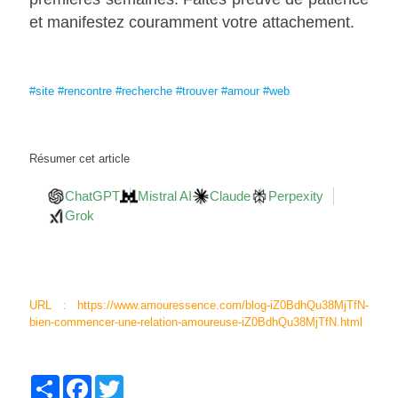
et manifestez couramment votre attachement.
#site
#rencontre
#recherche
#trouver
#amour
#web
Résumer cet article
ChatGPT
Mistral AI
Claude
Perpexity
Grok
URL : https://www.amouressence.com/blog-iZ0BdhQu38MjTfN-
bien-commencer-une-relation-amoureuse-iZ0BdhQu38MjTfN.html
Partager
Facebook
Twitter