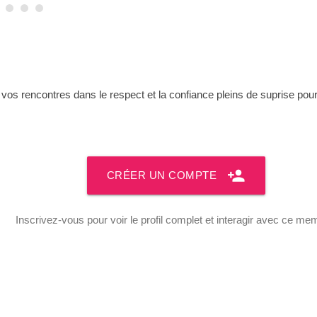
 vos rencontres dans le respect et la confiance pleins de suprise po
person_add
CRÉER UN COMPTE
Inscrivez-vous pour voir le profil complet et interagir avec ce me