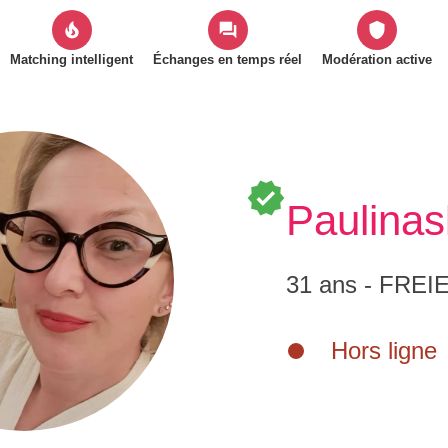
local_fire_department
forum
shield
Matching intelligent
Échanges en temps réel
Modération active
verified
Paulinas
31 ans - FREI
Hors ligne