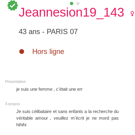
verified
Jeannesion19_143
femal
43 ans - PARIS 07
Hors ligne
Présentation
je suis une femme , c'était une err
À propos
Je suis célibataire et sans enfants a la recherche du
véritable amour , veuillez m'écrit je ne mord pas
hihihi