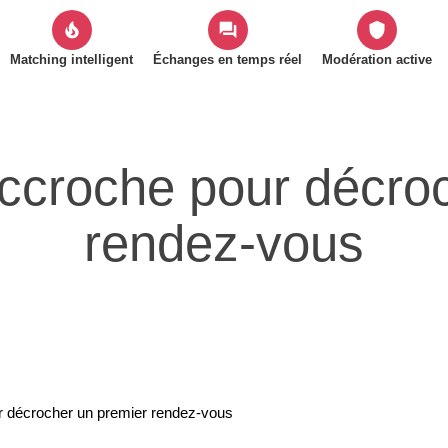
local_fire_department
forum
shield
Matching intelligent
Échanges en temps réel
Modération active
ccroche pour décro
rendez-vous
r décrocher un premier rendez-vous