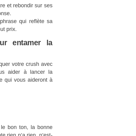
tre et rebondir sur ses
onse.
phrase qui reflète sa
t prix.
ur entamer la
aquer votre crush avec
s aider à lancer la
e qui vous aideront à
z le bon ton, la bonne
te rien n’a rien, n’est-