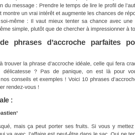
n du message : Prendre le temps de lire le profil de l’au
êt montre un vrai intérêt et augmente les chances de rép
 soi-même : Il vaut mieux tenter sa chance avec une 
ême simple, plutôt que de chercher à impressionner à tou
de phrases d’accroche parfaites po
 trouver la phrase d’accroche idéale, celle qui fera cr
 délicatesse ? Pas de panique, on est là pour vou
 nos conseils et exemples ! Voici 10 phrases d’accroch
er rendez-vous !
ale :
bastien’
risqué, mais ça peut porter ses fruits. Si vous y mette
ui va avec, l’affaire est peut-être dans le sac. Qui ne ten