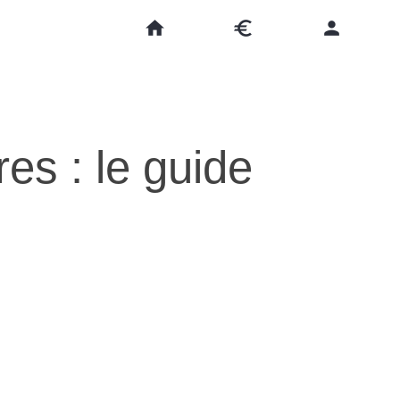
home
euro
person
res : le guide