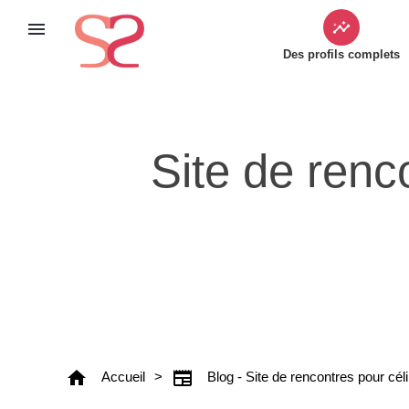
menu
insights
Des profils complets
Site de renco
home
newspaper
Accueil
>
Blog - Site de rencontres pour cél